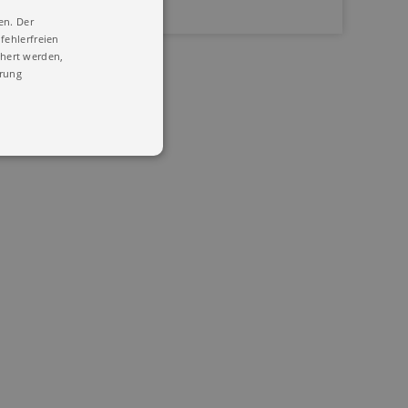
en. Der
fehlerfreien
chert werden,
ärung