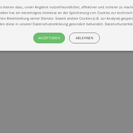
tiker
s dienen dazu, unser Angebot nutzerfreundlicher, effektiver und sicherer zu mach
eiber hat ein berechtigtes Interesse an der Speicherung von Cookies zur technisch 
ten Bereitstellung seiner Dienste. Soweit andere Cookies (z.B. zur Analyse) gespei
en diese in unserer Datenschutzerklärung gesondert behandelt.
Datenschutzerkl
AKZEPTIEREN
ABLEHNEN