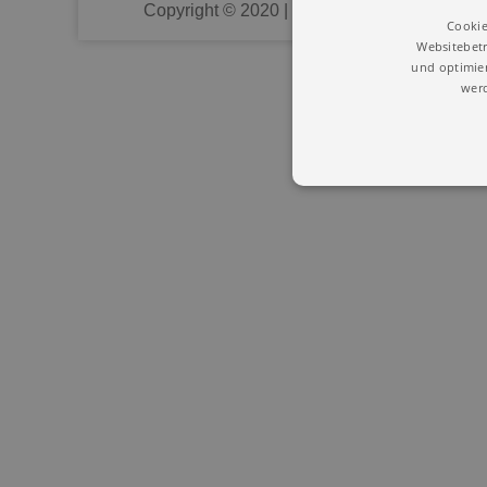
Copyright © 2020 | Union Deutscher Heilprak
Cookie
Websitebetr
und optimier
werd