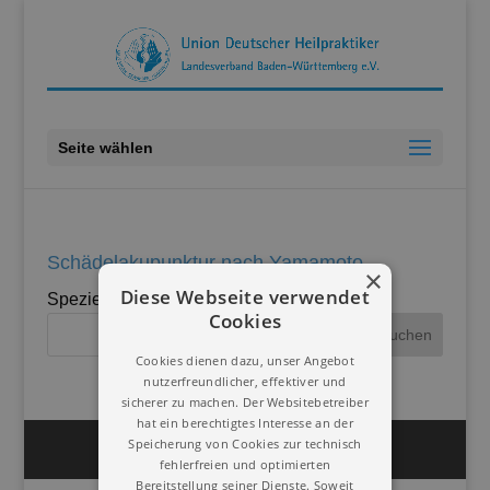
Seite wählen
Schädelakupunktur nach Yamamoto
×
Diese Webseite verwendet
Spezielle Form der
Akupunktur
am Kopf.
Cookies
Cookies dienen dazu, unser Angebot
nutzerfreundlicher, effektiver und
sicherer zu machen. Der Websitebetreiber
hat ein berechtigtes Interesse an der
Speicherung von Cookies zur technisch
Impressum
Datenschutz
fehlerfreien und optimierten
Bereitstellung seiner Dienste. Soweit