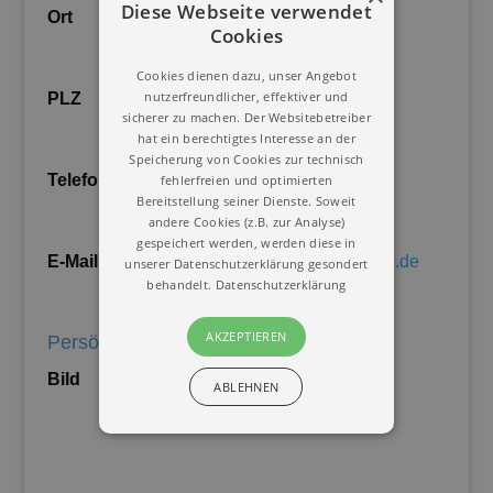
Diese Webseite verwendet
Ort
Filderstadt
Cookies
Cookies dienen dazu, unser Angebot
nutzerfreundlicher, effektiver und
PLZ
70794
sicherer zu machen. Der Websitebetreiber
hat ein berechtigtes Interesse an der
Speicherung von Cookies zur technisch
Telefon
0711/7825605
fehlerfreien und optimierten
Bereitstellung seiner Dienste. Soweit
andere Cookies (z.B. zur Analyse)
gespeichert werden, werden diese in
E-Mail
info@zentrumharmonie.de
unserer Datenschutzerklärung gesondert
behandelt.
Datenschutzerklärung
AKZEPTIEREN
Persönliche Informationen
Bild
ABLEHNEN