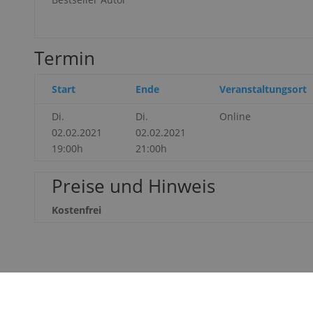
Termin
Start
Ende
Veranstaltungsort
Di.
Di.
Online
02.02.2021
02.02.2021
19:00h
21:00h
Preise und Hinweis
Kostenfrei