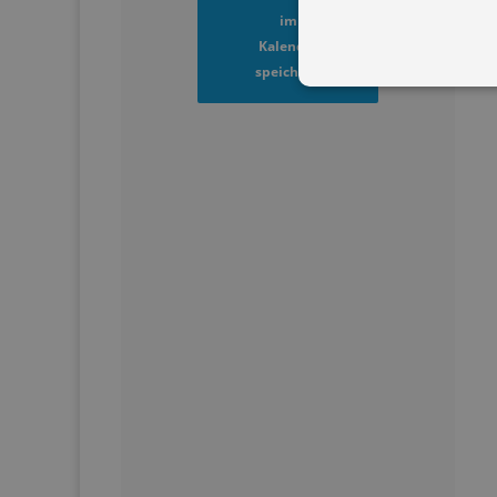
im
Kalender
speichern