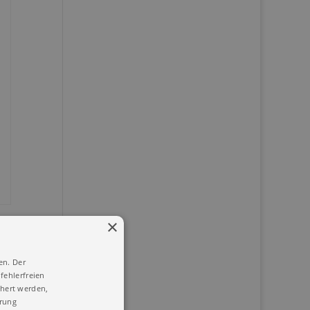
×
en. Der
fehlerfreien
chert werden,
ärung