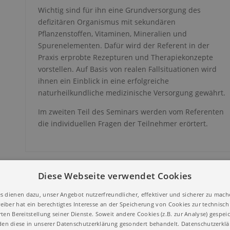
Wichtig sind für ihn eine Grundversorgung des
defizitären Organismus mit sekundären
Pflanzenstoffen, Vitaminen, Mineralien und
Spurenelementen. Dafür wird der Referent in der
Praxis erprobte Rezepturen und Therapiekonzepte
vorstellen. Auf Basis von realen Fallsituationen wird
ihnen ein Einblick in eine erfolgreiche
naturheilkundliche medizinische Versorgung gewährt.
Im zweiten Teil des Seminars werden vom Referenten
die individuellen Fragen der Teilnehmer erörtert.
Referent: Peter Emmrich
Diese Webseite verwendet Cookies
Diplom Biologe & Chemiker,
s dienen dazu, unser Angebot nutzerfreundlicher, effektiver und sicherer zu mach
Facharzt für
eiber hat ein berechtigtes Interesse an der Speicherung von Cookies zur technisch 
Allgemeinmedizin,
ten Bereitstellung seiner Dienste. Soweit andere Cookies (z.B. zur Analyse) gespei
Zusatzbezeichnungen
en diese in unserer Datenschutzerklärung gesondert behandelt.
Datenschutzerkl