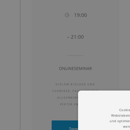
19:00
– 21:00
ONLINESEMINAR
DIPLOM BIOLOGE UND
CHEMIKER, FACHARZT FÜR
ALLGEMEINMEDIZIN,
PERTER EMMRICH
Cookie
Websitebetr
und optimier
werd
Termin