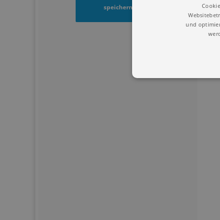
Cookie
speichern
Websitebetr
und optimier
werd