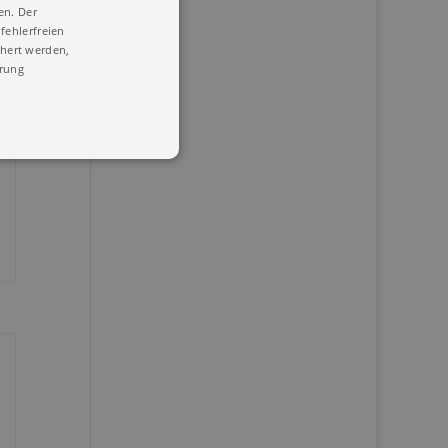
en. Der
fehlerfreien
chert werden,
ärung