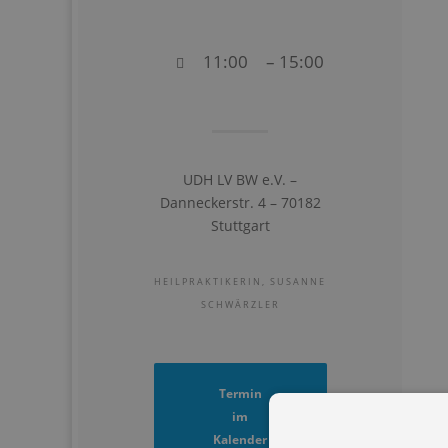
11:00
– 15:00
UDH LV BW e.V. –
Danneckerstr. 4 – 70182
Stuttgart
HEILPRAKTIKERIN, SUSANNE
SCHWÄRZLER
Termin
im
Kalender