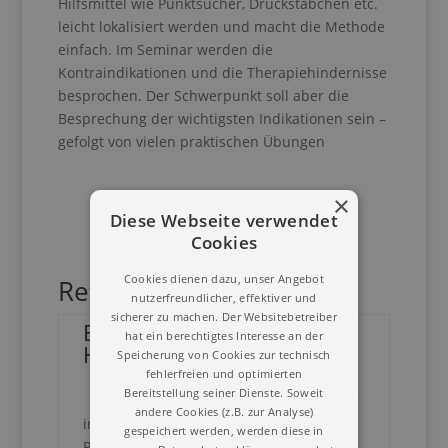
Hilfsmittel wie Punktsucher, Druckstäbchen etc.
leicht lokalisiert werden und macht die Methode
einfach. Im Seminar werden die
Kontraindikationen und die Therapiehindernisse
besprochen. Der Schwerpunkt soll aber die
Besprechung der wichtigsten Indikationen sein –
gefolgt von vielen praktischen Übungen
×
Diese Webseite verwendet
Cookies
Cookies dienen dazu, unser Angebot
Referent
nutzerfreundlicher, effektiver und
sicherer zu machen. Der Websitebetreiber
Boeglin Jean-Paul,
hat ein berechtigtes Interesse an der
Heilpraktiker
Speicherung von Cookies zur technisch
fehlerfreien und optimierten
Bereitstellung seiner Dienste. Soweit
• Heilpraktiker
andere Cookies (z.B. zur Analyse)
in eigener Praxis seit 1983 in Weil am
gespeichert werden, werden diese in
Rhein