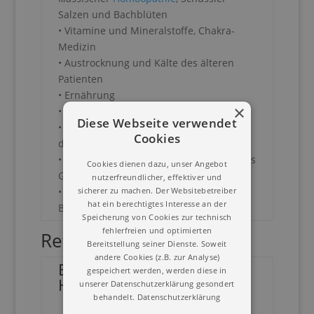
Salzen und Bachblüten
• Vitamine und Mineralstoffe, Chakra-
Medizin
• Austrocknung und Kälte des älteren
Patienten
• Ernährung
×
• Auch Hormone werden alt!
Diese Webseite verwendet
• Diagnose Demenz und die Folgen für
Cookies
die Angehörigen
• Bewegung mal anders (u.a. Fitness für´s
Cookies dienen dazu, unser Angebot
Gehirn)
nutzerfreundlicher, effektiver und
• „Best Ager“ – Fit ins Alter starten!
sicherer zu machen. Der Websitebetreiber
hat ein berechtigtes Interesse an der
Bewährte Konzepte für die Praxis!
Speicherung von Cookies zur technisch
fehlerfreien und optimierten
Referent
Bereitstellung seiner Dienste. Soweit
andere Cookies (z.B. zur Analyse)
Beatrice Fink,
gespeichert werden, werden diese in
Heilpraktikerin
unserer Datenschutzerklärung gesondert
behandelt.
Datenschutzerklärung
• Jahrgang 1959,