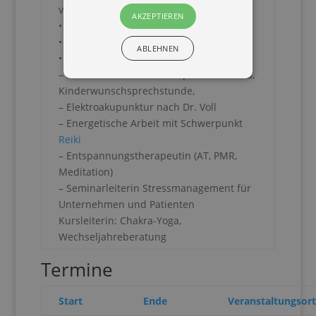
verheiratet, 2 Söhne
AKZEPTIEREN
• Diplom-Betriebswirtin
• In eigener Vollzeit-Praxis tätig
ABLEHNEN
• Praxisschwerpunkte:
– Natürliche Hormontherapie Mann/Frau,
Kinderwunschsprechstunde,
– Elektroakupunktur nach Dr. Voll
– Energetische Arbeit mit Schwerpunkt
Reiki
– Entspannungstherapeutin (AT, PMR,
Meditation)
– Seminarleiterin Stressmanagement für
Unternehmen und Patienten
Kursleiterin: Chakra-Yoga,
Wechseljahreberatung
Termine
Start
Ende
Veranstaltungsort