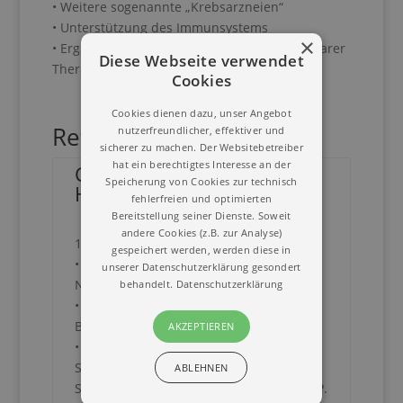
• Weitere sogenannte „Krebsarzneien“
• Unterstützung des Immunsystems
×
• Ergänzende Maßnahmen mit orthomolekularer
Diese Webseite verwendet
Therapie, Schüßlersalzen und
Phytotherapie
Cookies
Cookies dienen dazu, unser Angebot
Referent
nutzerfreundlicher, effektiver und
sicherer zu machen. Der Websitebetreiber
hat ein berechtigtes Interesse an der
Carolin Hacker,
Speicherung von Cookies zur technisch
Heilpraktikerin
fehlerfreien und optimierten
Bereitstellung seiner Dienste. Soweit
• Jahrgang
andere Cookies (z.B. zur Analyse)
1961, eine erwachsene Tochter
gespeichert werden, werden diese in
• Praxis für klassische
Homöopathie
u.
unserer Datenschutzerklärung gesondert
Naturheilkunde in Stuttgart seit 1991
behandelt.
Datenschutzerklärung
• Homöopathische Ausbildung bei J.
Becker, G. Lang, R. Sankaran, A. Geukens
AKZEPTIEREN
• Weiterbildungen bei W. Gawlik, Dres
Sehgal, Dres Pareek, M.S. Jus, R.
ABLEHNEN
Sonnenschmidt, K.-J. Müller, D. Spinedi, P.