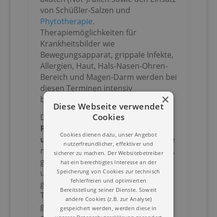
von Schüßler-Salzen und
Phytotherapie
.
Therapiemöglichkeiten für
Krankheitsbilder wie
Bewegungsapparat, grippale Infekte,
Allergien, Haut, Hals-Nasen-Ohren-
Bereich und Magen-Darm werden bei
diesen Terminen intensiv
×
besprochen.
Diese Webseite verwendet
Cookies
Der Arbeitskreis ist auch
für
Refresher, die mit
Ohrakupunktur
Cookies dienen dazu, unser Angebot
und
Fußreflexzonenmassage
sowie
nutzerfreundlicher, effektiver und
mit
Homöopathie
arbeiten möchten,
sicherer zu machen. Der Websitebetreiber
geeignet. Fragen zu
hat ein berechtigtes Interesse an der
unterschiedlichen Themen werden
Speicherung von Cookies zur technisch
fehlerfreien und optimierten
gerne beantwortet
und
Bereitstellung seiner Dienste. Soweit
Therapieoptionen werden
andere Cookies (z.B. zur Analyse)
gemeinsam erarbeitet und
gespeichert werden, werden diese in