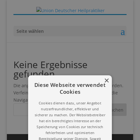
Seite wählen
Keine Ergebnisse
gefunden
×
Diese Webseite verwendet
Die angefragte Seite konnte nicht gefunden werden.
Cookies
Verfeinern Sie Ihre Suche oder verwenden Sie die
Navigation oben, um den Beitrag zu finden.
Cookies dienen dazu, unser Angebot
nutzerfreundlicher, effektiver und
sicherer zu machen. Der Websitebetreiber
hat ein berechtigtes Interesse an der
Speicherung von Cookies zur technisch
fehlerfreien und optimierten
Bereitstellung seiner Dienste. Soweit