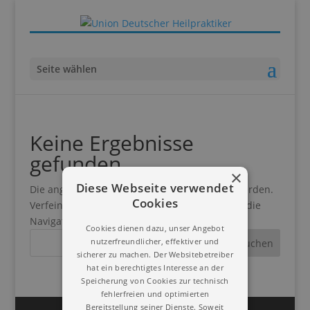
Seite wählen
Keine Ergebnisse
gefunden
×
Diese Webseite verwendet
Die angefragte Seite konnte nicht gefunden werden.
Cookies
Verfeinern Sie Ihre Suche oder verwenden Sie die
Navigation oben, um den Beitrag zu finden.
Cookies dienen dazu, unser Angebot
nutzerfreundlicher, effektiver und
sicherer zu machen. Der Websitebetreiber
hat ein berechtigtes Interesse an der
Speicherung von Cookies zur technisch
fehlerfreien und optimierten
Bereitstellung seiner Dienste. Soweit