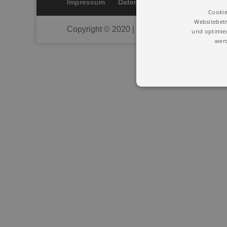
Impressum
Datenschutz
Cookie
Websitebetr
Copyright © 2020 | Union Deutscher Heilprak
und optimier
werd