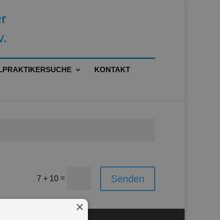
LPRAKTIKERSUCHE
KONTAKT
Senden
=
7 + 10
×