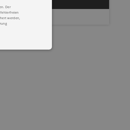
en. Der
fehlerfreien
chert werden,
ärung