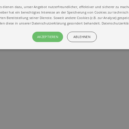
s dienen dazu, unser Angebot nutzerfreundlicher, effektiver und sicherer zu mach
eiber hat ein berechtigtes Interesse an der Speicherung von Cookies zur technisch 
tiker
ten Bereitstellung seiner Dienste. Soweit andere Cookies (z.B. zur Analyse) gespei
en diese in unserer Datenschutzerklärung gesondert behandelt.
Datenschutzerkl
AKZEPTIEREN
ABLEHNEN