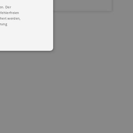
en. Der
fehlerfreien
chert werden,
ärung