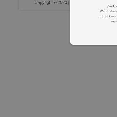
Copyright © 2020 | Union Deutscher Heilprak
Cookie
Websitebetr
und optimier
werd