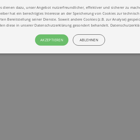
tiker
s dienen dazu, unser Angebot nutzerfreundlicher, effektiver und sicherer zu mach
eiber hat ein berechtigtes Interesse an der Speicherung von Cookies zur technisch 
ten Bereitstellung seiner Dienste. Soweit andere Cookies (z.B. zur Analyse) gespei
en diese in unserer Datenschutzerklärung gesondert behandelt.
Datenschutzerkl
AKZEPTIEREN
ABLEHNEN