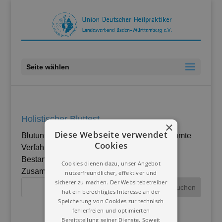
Seite wählen
Holistischer Bluttest
×
Diese Webseite verwendet
Blutuntersuchungen, bei denen durch bestimmte
Cookies
Verfahren – physikalisch oder chemisch –
Bestandteile des Blutes und seiner
Cookies dienen dazu, unser Angebot
Zusammensetzung untersucht werden.
nutzerfreundlicher, effektiver und
sicherer zu machen. Der Websitebetreiber
hat ein berechtigtes Interesse an der
Speicherung von Cookies zur technisch
fehlerfreien und optimierten
Bereitstellung seiner Dienste. Soweit