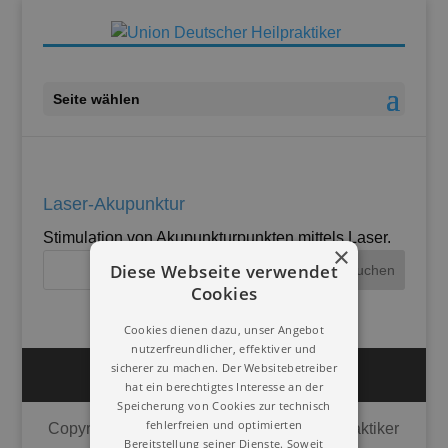
Seite wählen
Laser-Akupunktur
Stimulation von Akupunkturpunkten mittels Laser.
×
Diese Webseite verwendet
Cookies
Cookies dienen dazu, unser Angebot
nutzerfreundlicher, effektiver und
sicherer zu machen. Der Websitebetreiber
Impressum
Datenschutz
hat ein berechtigtes Interesse an der
Speicherung von Cookies zur technisch
fehlerfreien und optimierten
Copyright © 2020 | Union Deutscher Heilpraktiker
Bereitstellung seiner Dienste. Soweit