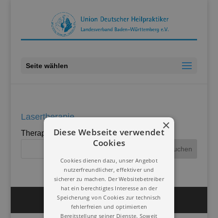
Seite wählen
Lasertherapie
×
Diese Webseite verwendet
Therapieren mit Hilfe von gebündelten Licht.
Cookies
Cookies dienen dazu, unser Angebot
nutzerfreundlicher, effektiver und
sicherer zu machen. Der Websitebetreiber
hat ein berechtigtes Interesse an der
Speicherung von Cookies zur technisch
Impressum
Datenschutz
fehlerfreien und optimierten
Bereitstellung seiner Dienste. Soweit