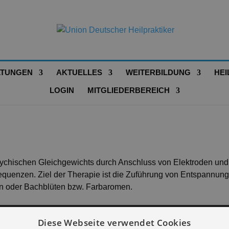
LTUNGEN
AKTUELLES
WEITERBILDUNG
HEI
LOGIN
MITGLIEDERBEREICH
sychischen Gleichgewichts durch Anschluss von Elektroden und
equenzen. Ziel der Therapie ist die Zuführung von Entspannun
en oder Bachblüten bzw. Farbaromen.
Diese Webseite verwendet Cookies