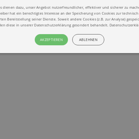
s dienen dazu, unser Angebot nutzerfreundlicher, effektiver und sicherer zu mach
tiker
eiber hat ein berechtigtes Interesse an der Speicherung von Cookies zur technisch 
ten Bereitstellung seiner Dienste. Soweit andere Cookies (z.B. zur Analyse) gespei
en diese in unserer Datenschutzerklärung gesondert behandelt.
Datenschutzerkl
AKZEPTIEREN
ABLEHNEN