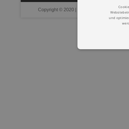
Cookie
Copyright © 2020 | Union Deutscher Heilprak
Websitebetr
und optimier
werd