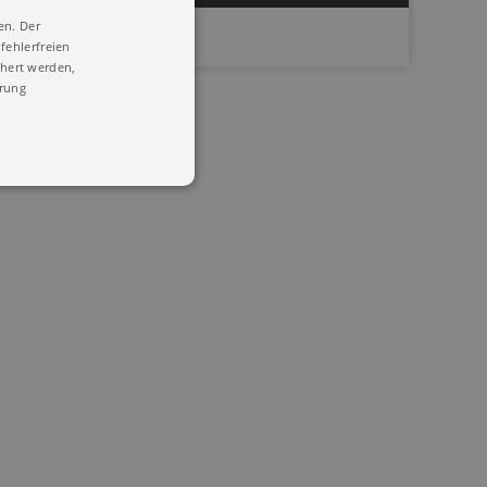
en. Der
fehlerfreien
chert werden,
ärung