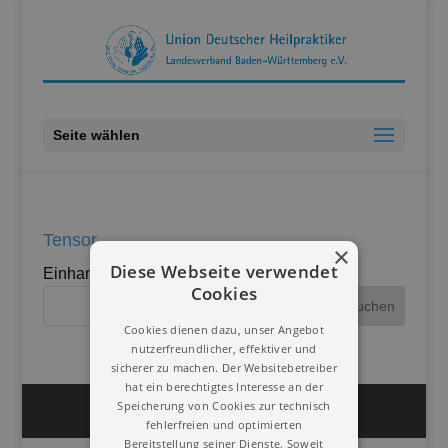
Seite wählen
Tensor
×
Diese Webseite verwendet
Einhand – Wünschelrute.
Cookies
Cookies dienen dazu, unser Angebot
nutzerfreundlicher, effektiver und
sicherer zu machen. Der Websitebetreiber
hat ein berechtigtes Interesse an der
Speicherung von Cookies zur technisch
Impressum
Datenschutz
fehlerfreien und optimierten
Bereitstellung seiner Dienste. Soweit