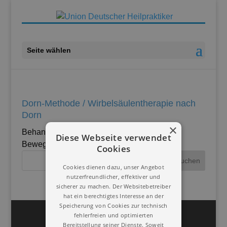
Seite wählen
Dorn-Methode / Wirbelsäulentherapie nach
Dorn
×
Behandlung der Wirbelsäule mit Druck und
Diese Webseite verwendet
Bewegung.
Cookies
Cookies dienen dazu, unser Angebot
nutzerfreundlicher, effektiver und
sicherer zu machen. Der Websitebetreiber
hat ein berechtigtes Interesse an der
Speicherung von Cookies zur technisch
Impressum
Datenschutz
fehlerfreien und optimierten
Bereitstellung seiner Dienste. Soweit